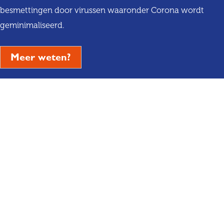
besmettingen door virussen waaronder Corona wordt
geminimaliseerd.
Meer weten?