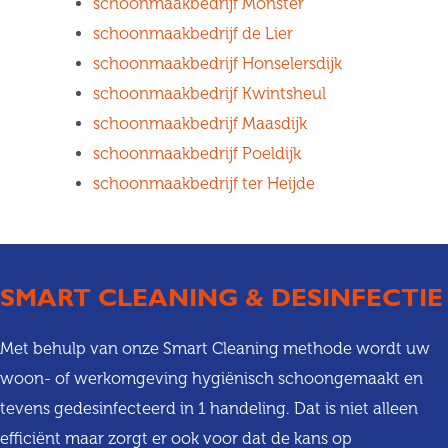
schoonmaakbedrijf Monster
schoonmaakbedrijf de Lier
schoonmaakbedrijf Honselersdijk
schoonmaakbedrijf Kwintsheul
schoonmaakbedrijf Maasdijk
schoonmaakbedrijf Poeldijk
schoonmaakbedrijf ter Heijde
SMART CLEANING & DESINFECTIE
Met behulp van onze Smart Cleaning methode wordt uw
woon- of werkomgeving hygiënisch schoongemaakt en
tevens gedesinfecteerd in 1 handeling. Dat is niet alleen
efficiënt maar zorgt er ook voor dat de kans op