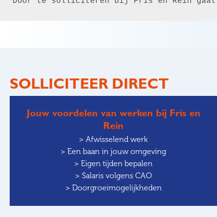
Door te solliciteren bij Fris en Rein gaat
SOLLICITEER DIRECT
Jouw voordelen van werken bij Fris en
Rein
> Afwisselend werk
> Een baan in jouw omgeving
> Eigen tijden bepalen
> Salaris volgens CAO
> Doorgroeimogelijkheden