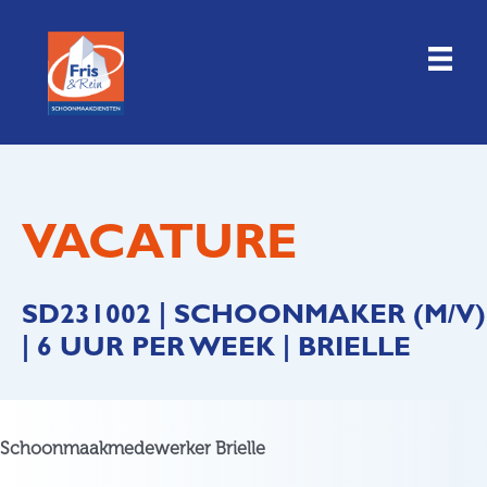
Doorgaan
naar
inhoud
VACATURE
SD231002 | SCHOONMAKER (M/V)
| 6 UUR PER WEEK | BRIELLE
Schoonmaakmedewerker Brielle