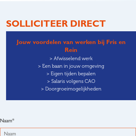
SOLLICITEER DIRECT
Jouw voordelen van werken bij Fris en
Rein
> Afwisselend werk
> Een baan in jouw omgeving
> Eigen tijden bepalen
> Salaris volgens CAO
> Doorgroeimogelijkheden
Naam*