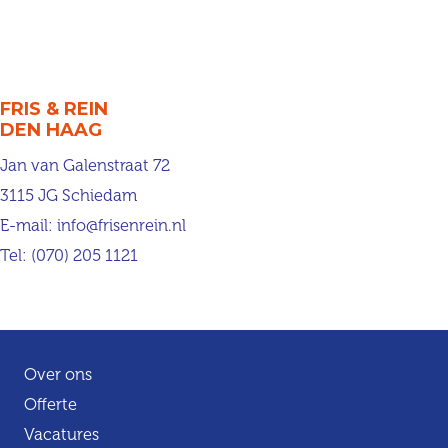
FRIS & REIN
DEN HAAG
Jan van Galenstraat 72
3115 JG Schiedam
E-mail:
info@frisenrein.nl
Tel:
(070) 205 1121
Over ons
Offerte
Vacatures