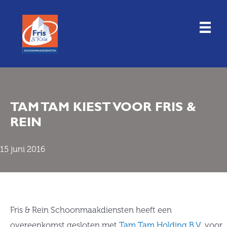
Doorgaan
naar
inhoud
TAM TAM KIEST VOOR FRIS &
REIN
15 juni 2016
Fris & Rein Schoonmaakdiensten heeft een
overeenkomst gesloten met
Tam Tam Holding B.V.
voor