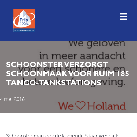
Doorgaan
naar
inhoud
SCHOONSTER VERZORGT
SCHOONMAAK VOOR RUIM 185
TANGO-TANKSTATIONS
4 mei 2018
Schoonster mag ook de komende 5 jaar weer alle