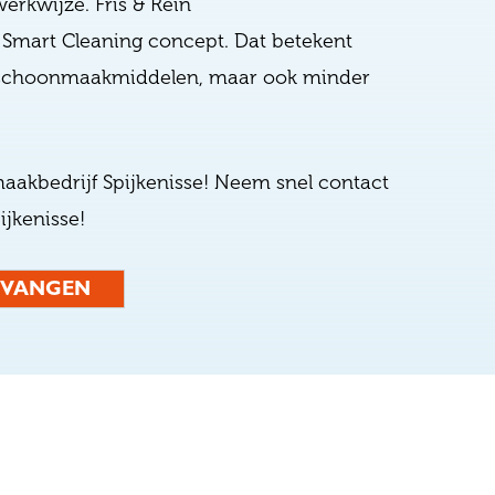
erkwijze. Fris & Rein
Smart Cleaning concept. Dat betekent
n schoonmaakmiddelen, maar ook minder
maakbedrijf Spijkenisse! Neem snel
contact
jkenisse!
NTVANGEN