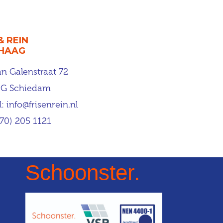
& REIN
 HAAG
an Galenstraat 72
JG Schiedam
l:
info@frisenrein.nl
070) 205 1121
Schoonster.