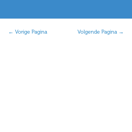
Bericht
←
Vorige Pagina
Volgende Pagina
→
navigatie