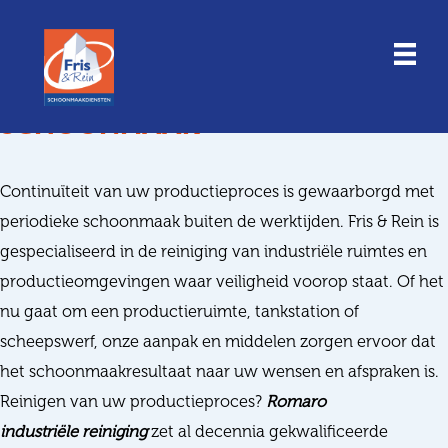
Doorgaan
Home
Schoonmaak
Industrie- en productieomgevingen
naar
inhoud
INDUSTRIELE OMGEVINGEN ALS
NIEUW DOOR INTENSIEVE
SCHOONMAAK
Continuïteit van uw productieproces is gewaarborgd met
periodieke schoonmaak buiten de werktijden. Fris & Rein is
gespecialiseerd in de reiniging van industriële ruimtes en
productieomgevingen waar veiligheid voorop staat. Of het
nu gaat om een productieruimte, tankstation of
scheepswerf, onze aanpak en middelen zorgen ervoor dat
het schoonmaakresultaat naar uw wensen en afspraken is.
Reinigen van uw productieproces?
Romaro
industriële reiniging
zet al decennia gekwalificeerde