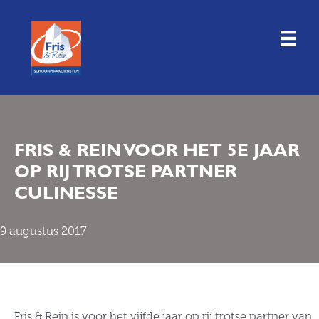
Doorgaan
naar
inhoud
FRIS & REIN VOOR HET 5E JAAR
OP RIJ TROTSE PARTNER
CULINESSE
9 augustus 2017
Fris & Rein is voor het vijfde jaar op rij trotse partner van