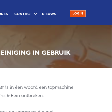
URES
CONTACT
NIEUWS
LOGIN
EINIGING IN GEBRUIK
ntr is in éen woord een topmachine,
ris & Rein ontbreken.
neresten sporen na die met