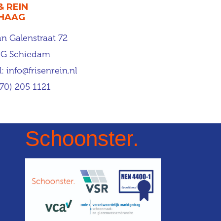
& REIN
 HAAG
an Galenstraat 72
JG Schiedam
l:
info@frisenrein.nl
070) 205 1121
Schoonster.