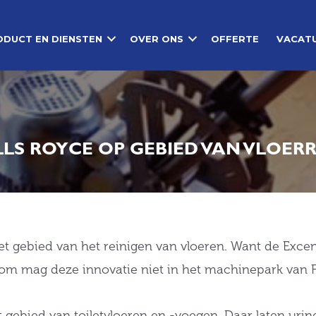
ODUCT EN DIENSTEN
OVER ONS
OFFERTE
VACAT
LLS ROYCE OP GEBIED VAN VLOERR
t gebied van het reinigen van vloeren. Want de Exce
om mag deze innovatie niet in het machinepark van F
 gebied van toiletvloeren en -voegen. Daar laten uri