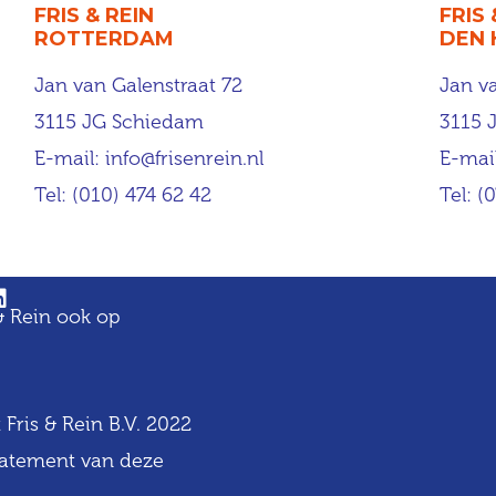
FRIS & REIN
FRIS 
ROTTERDAM
DEN
Jan van Galenstraat 72
Jan v
3115 JG Schiedam
3115 
E-mail:
info@frisenrein.nl
E-mai
Tel:
(010) 474 62 42
Tel:
(
 & Rein ook op
 Fris & Rein B.V. 2022
tatement van deze