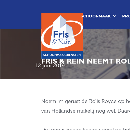
Doorgaan
naar
SCHOONMAAK
PR
inhoud
FRIS & REIN NEEMT RO
12 juni 2019
Noem ‘m gerust de Rolls Royce op he
van Hollandse makelij nog wel. Daar
De toepassingen liggen vooral op het