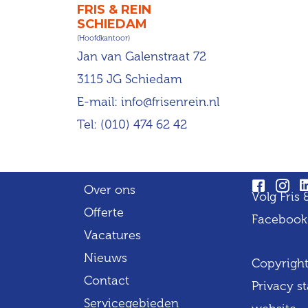
FRIS & REIN
SCHIEDAM
(Hoofdkantoor)
Jan van Galenstraat 72
3115 JG Schiedam
E-mail:
info@frisenrein.nl
Tel:
(010) 474 62 42
Over ons
Volg Fris
Offerte
Facebook
Vacatures
Nieuws
Copyright
Contact
Privacy s
Servicegebieden